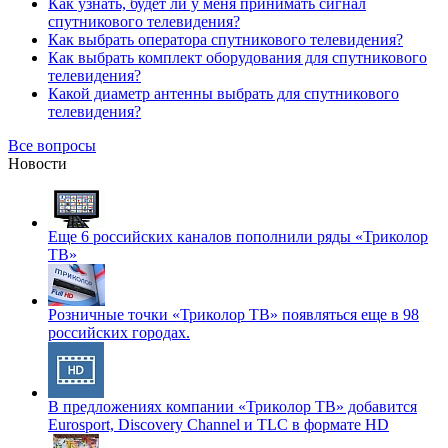
Как узнать, будет ли у меня принимать сигнал
спутникового телевидения?
Как выбрать оператора спутникового телевидения?
Как выбрать комплект оборудования для спутникового
телевидения?
Какой диаметр антенны выбрать для спутникового
телевидения?
Все вопросы
Новости
Еще 6 российских каналов пополнили ряды «Триколор
ТВ»
Розничные точки «Триколор ТВ» появляться еще в 98
российских городах.
В предложениях компании «Триколор ТВ» добавится
Eurosport, Discovery Channel и TLC в формате HD