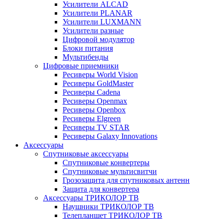
Усилители ALCAD
Усилители PLANAR
Усилители LUXMANN
Усилители разные
Цифровой модулятор
Блоки питания
Мультибенды
Цифровые приемники
Ресиверы World Vision
Ресиверы GoldMaster
Ресиверы Cadena
Ресиверы Openmax
Ресиверы Openbox
Ресиверы Elgreen
Ресиверы TV STAR
Ресиверы Galaxy Innovations
Аксессуары
Спутниковые аксессуары
Спутниковые конвертеры
Спутниковые мультисвитчи
Грозозащита для спутниковых антенн
Защита для конвертера
Аксессуары ТРИКОЛОР ТВ
Наушники ТРИКОЛОР ТВ
Телепланшет ТРИКОЛОР ТВ