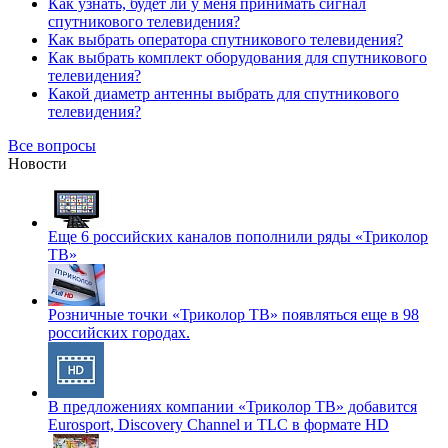
Как узнать, будет ли у меня принимать сигнал
спутникового телевидения?
Как выбрать оператора спутникового телевидения?
Как выбрать комплект оборудования для спутникового
телевидения?
Какой диаметр антенны выбрать для спутникового
телевидения?
Все вопросы
Новости
Еще 6 российских каналов пополнили ряды «Триколор
ТВ»
Розничные точки «Триколор ТВ» появляться еще в 98
российских городах.
В предложениях компании «Триколор ТВ» добавится
Eurosport, Discovery Channel и TLC в формате HD