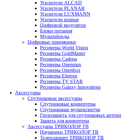
Усилители ALCAD
Усилители PLANAR
Усилители LUXMANN
Усилители разные
Цифровой модулятор
Блоки питания
Мультибенды
Цифровые приемники
Ресиверы World Vision
Ресиверы GoldMaster
Ресиверы Cadena
Ресиверы Openmax
Ресиверы Openbox
Ресиверы Elgreen
Ресиверы TV STAR
Ресиверы Galaxy Innovations
Аксессуары
Спутниковые аксессуары
Спутниковые конвертеры
Спутниковые мультисвитчи
Грозозащита для спутниковых антенн
Защита для конвертера
Аксессуары ТРИКОЛОР ТВ
Наушники ТРИКОЛОР ТВ
Телепланшет ТРИКОЛОР ТВ