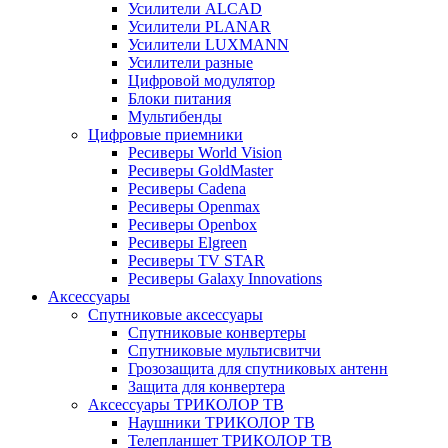
Усилители ALCAD
Усилители PLANAR
Усилители LUXMANN
Усилители разные
Цифровой модулятор
Блоки питания
Мультибенды
Цифровые приемники
Ресиверы World Vision
Ресиверы GoldMaster
Ресиверы Cadena
Ресиверы Openmax
Ресиверы Openbox
Ресиверы Elgreen
Ресиверы TV STAR
Ресиверы Galaxy Innovations
Аксессуары
Спутниковые аксессуары
Спутниковые конвертеры
Спутниковые мультисвитчи
Грозозащита для спутниковых антенн
Защита для конвертера
Аксессуары ТРИКОЛОР ТВ
Наушники ТРИКОЛОР ТВ
Телепланшет ТРИКОЛОР ТВ