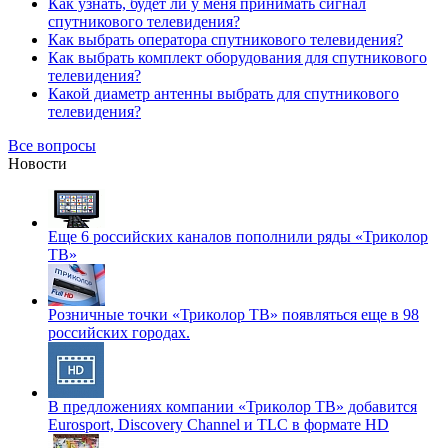
Как узнать, будет ли у меня принимать сигнал
спутникового телевидения?
Как выбрать оператора спутникового телевидения?
Как выбрать комплект оборудования для спутникового
телевидения?
Какой диаметр антенны выбрать для спутникового
телевидения?
Все вопросы
Новости
Еще 6 российских каналов пополнили ряды «Триколор
ТВ»
Розничные точки «Триколор ТВ» появляться еще в 98
российских городах.
В предложениях компании «Триколор ТВ» добавится
Eurosport, Discovery Channel и TLC в формате HD