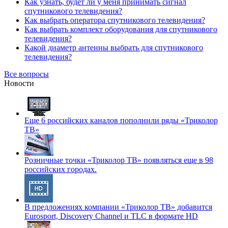
Как узнать, будет ли у меня принимать сигнал
спутникового телевидения?
Как выбрать оператора спутникового телевидения?
Как выбрать комплект оборудования для спутникового
телевидения?
Какой диаметр антенны выбрать для спутникового
телевидения?
Все вопросы
Новости
Еще 6 российских каналов пополнили ряды «Триколор
ТВ»
Розничные точки «Триколор ТВ» появляться еще в 98
российских городах.
В предложениях компании «Триколор ТВ» добавится
Eurosport, Discovery Channel и TLC в формате HD