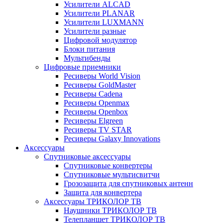
Усилители ALCAD
Усилители PLANAR
Усилители LUXMANN
Усилители разные
Цифровой модулятор
Блоки питания
Мультибенды
Цифровые приемники
Ресиверы World Vision
Ресиверы GoldMaster
Ресиверы Cadena
Ресиверы Openmax
Ресиверы Openbox
Ресиверы Elgreen
Ресиверы TV STAR
Ресиверы Galaxy Innovations
Аксессуары
Спутниковые аксессуары
Спутниковые конвертеры
Спутниковые мультисвитчи
Грозозащита для спутниковых антенн
Защита для конвертера
Аксессуары ТРИКОЛОР ТВ
Наушники ТРИКОЛОР ТВ
Телепланшет ТРИКОЛОР ТВ