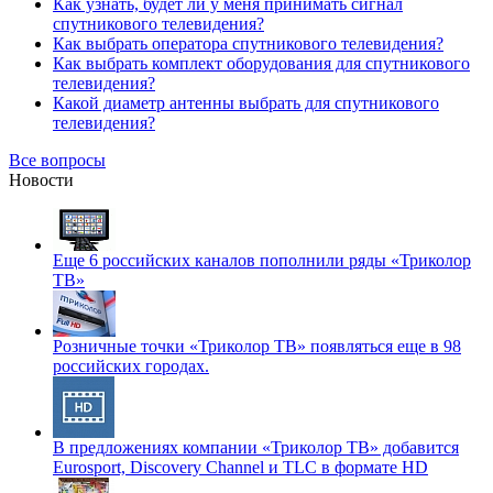
Как узнать, будет ли у меня принимать сигнал
спутникового телевидения?
Как выбрать оператора спутникового телевидения?
Как выбрать комплект оборудования для спутникового
телевидения?
Какой диаметр антенны выбрать для спутникового
телевидения?
Все вопросы
Новости
Еще 6 российских каналов пополнили ряды «Триколор
ТВ»
Розничные точки «Триколор ТВ» появляться еще в 98
российских городах.
В предложениях компании «Триколор ТВ» добавится
Eurosport, Discovery Channel и TLC в формате HD