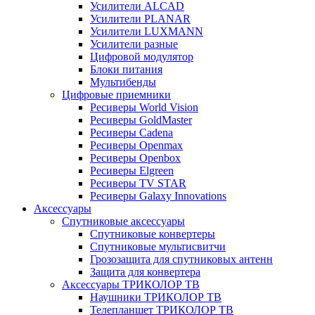
Усилители ALCAD
Усилители PLANAR
Усилители LUXMANN
Усилители разные
Цифровой модулятор
Блоки питания
Мультибенды
Цифровые приемники
Ресиверы World Vision
Ресиверы GoldMaster
Ресиверы Cadena
Ресиверы Openmax
Ресиверы Openbox
Ресиверы Elgreen
Ресиверы TV STAR
Ресиверы Galaxy Innovations
Аксессуары
Спутниковые аксессуары
Спутниковые конвертеры
Спутниковые мультисвитчи
Грозозащита для спутниковых антенн
Защита для конвертера
Аксессуары ТРИКОЛОР ТВ
Наушники ТРИКОЛОР ТВ
Телепланшет ТРИКОЛОР ТВ