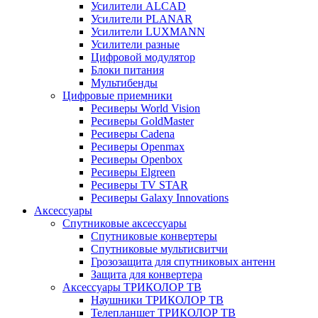
Усилители ALCAD
Усилители PLANAR
Усилители LUXMANN
Усилители разные
Цифровой модулятор
Блоки питания
Мультибенды
Цифровые приемники
Ресиверы World Vision
Ресиверы GoldMaster
Ресиверы Cadena
Ресиверы Openmax
Ресиверы Openbox
Ресиверы Elgreen
Ресиверы TV STAR
Ресиверы Galaxy Innovations
Аксессуары
Спутниковые аксессуары
Спутниковые конвертеры
Спутниковые мультисвитчи
Грозозащита для спутниковых антенн
Защита для конвертера
Аксессуары ТРИКОЛОР ТВ
Наушники ТРИКОЛОР ТВ
Телепланшет ТРИКОЛОР ТВ