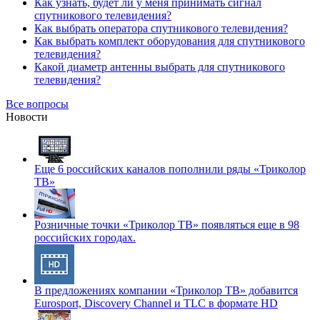
Как узнать, будет ли у меня принимать сигнал
спутникового телевидения?
Как выбрать оператора спутникового телевидения?
Как выбрать комплект оборудования для спутникового
телевидения?
Какой диаметр антенны выбрать для спутникового
телевидения?
Все вопросы
Новости
Еще 6 российских каналов пополнили ряды «Триколор
ТВ»
Розничные точки «Триколор ТВ» появляться еще в 98
российских городах.
В предложениях компании «Триколор ТВ» добавится
Eurosport, Discovery Channel и TLC в формате HD