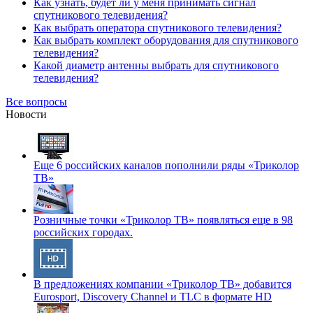
Как узнать, будет ли у меня принимать сигнал
спутникового телевидения?
Как выбрать оператора спутникового телевидения?
Как выбрать комплект оборудования для спутникового
телевидения?
Какой диаметр антенны выбрать для спутникового
телевидения?
Все вопросы
Новости
Еще 6 российских каналов пополнили ряды «Триколор
ТВ»
Розничные точки «Триколор ТВ» появляться еще в 98
российских городах.
В предложениях компании «Триколор ТВ» добавится
Eurosport, Discovery Channel и TLC в формате HD