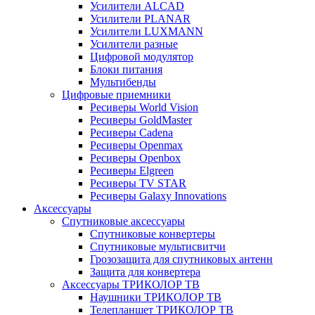
Усилители ALCAD
Усилители PLANAR
Усилители LUXMANN
Усилители разные
Цифровой модулятор
Блоки питания
Мультибенды
Цифровые приемники
Ресиверы World Vision
Ресиверы GoldMaster
Ресиверы Cadena
Ресиверы Openmax
Ресиверы Openbox
Ресиверы Elgreen
Ресиверы TV STAR
Ресиверы Galaxy Innovations
Аксессуары
Спутниковые аксессуары
Спутниковые конвертеры
Спутниковые мультисвитчи
Грозозащита для спутниковых антенн
Защита для конвертера
Аксессуары ТРИКОЛОР ТВ
Наушники ТРИКОЛОР ТВ
Телепланшет ТРИКОЛОР ТВ