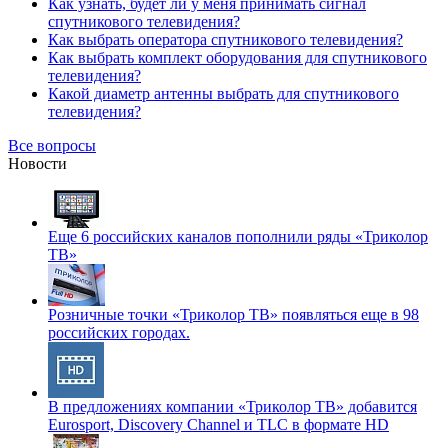
Как узнать, будет ли у меня принимать сигнал
спутникового телевидения?
Как выбрать оператора спутникового телевидения?
Как выбрать комплект оборудования для спутникового
телевидения?
Какой диаметр антенны выбрать для спутникового
телевидения?
Все вопросы
Новости
Еще 6 российских каналов пополнили ряды «Триколор
ТВ»
Розничные точки «Триколор ТВ» появляться еще в 98
российских городах.
В предложениях компании «Триколор ТВ» добавится
Eurosport, Discovery Channel и TLC в формате HD