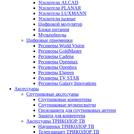
Усилители ALCAD
Усилители PLANAR
Усилители LUXMANN
Усилители разные
Цифровой модулятор
Блоки питания
Мультибенды
Цифровые приемники
Ресиверы World Vision
Ресиверы GoldMaster
Ресиверы Cadena
Ресиверы Openmax
Ресиверы Openbox
Ресиверы Elgreen
Ресиверы TV STAR
Ресиверы Galaxy Innovations
Аксессуары
Спутниковые аксессуары
Спутниковые конвертеры
Спутниковые мультисвитчи
Грозозащита для спутниковых антенн
Защита для конвертера
Аксессуары ТРИКОЛОР ТВ
Наушники ТРИКОЛОР ТВ
Телепланшет ТРИКОЛОР ТВ