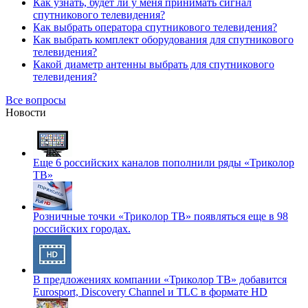
Как узнать, будет ли у меня принимать сигнал
спутникового телевидения?
Как выбрать оператора спутникового телевидения?
Как выбрать комплект оборудования для спутникового
телевидения?
Какой диаметр антенны выбрать для спутникового
телевидения?
Все вопросы
Новости
Еще 6 российских каналов пополнили ряды «Триколор
ТВ»
Розничные точки «Триколор ТВ» появляться еще в 98
российских городах.
В предложениях компании «Триколор ТВ» добавится
Eurosport, Discovery Channel и TLC в формате HD