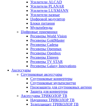
Усилители ALCAD
Усилители PLANAR
Усилители LUXMANN
Усилители разные
Цифровой модулятор
Блоки питания
Мультибенды
Цифровые приемники
Ресиверы World Vision
Ресиверы GoldMaster
Ресиверы Cadena
Ресиверы Openmax
Ресиверы Openbox
Ресиверы Elgreen
Ресиверы TV STAR
Ресиверы Galaxy Innovations
Аксессуары
Спутниковые аксессуары
Спутниковые конвертеры
Спутниковые мультисвитчи
Грозозащита для спутниковых антенн
Защита для конвертера
Аксессуары ТРИКОЛОР ТВ
Наушники ТРИКОЛОР ТВ
Телепланшет ТРИКОЛОР ТВ