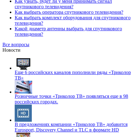
Как узнать, будет ли у меня принимать сигнал
спутникового телевидения?
Как выбрать оператора спутникового телевидения?
Как выбрать комплект оборудования для спутникового
телевидения?
Какой диаметр антенны выбрать для спутникового
телевидения?
Все вопросы
Новости
Еще 6 российских каналов пополнили ряды «Триколор
ТВ»
Розничные точки «Триколор ТВ» появляться еще в 98
российских городах.
В предложениях компании «Триколор ТВ» добавится
Eurosport, Discovery Channel и TLC в формате HD