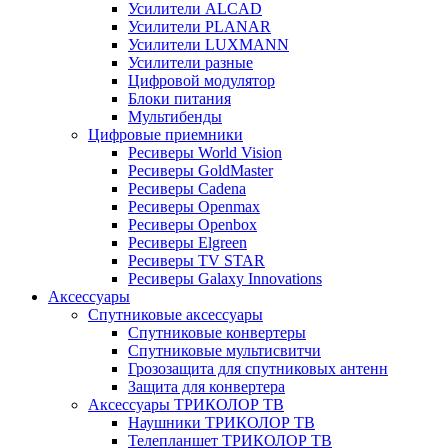
Усилители ALCAD
Усилители PLANAR
Усилители LUXMANN
Усилители разные
Цифровой модулятор
Блоки питания
Мультибенды
Цифровые приемники
Ресиверы World Vision
Ресиверы GoldMaster
Ресиверы Cadena
Ресиверы Openmax
Ресиверы Openbox
Ресиверы Elgreen
Ресиверы TV STAR
Ресиверы Galaxy Innovations
Аксессуары
Спутниковые аксессуары
Спутниковые конвертеры
Спутниковые мультисвитчи
Грозозащита для спутниковых антенн
Защита для конвертера
Аксессуары ТРИКОЛОР ТВ
Наушники ТРИКОЛОР ТВ
Телепланшет ТРИКОЛОР ТВ