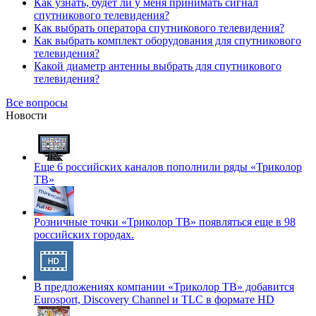
Как узнать, будет ли у меня принимать сигнал
спутникового телевидения?
Как выбрать оператора спутникового телевидения?
Как выбрать комплект оборудования для спутникового
телевидения?
Какой диаметр антенны выбрать для спутникового
телевидения?
Все вопросы
Новости
Еще 6 российских каналов пополнили ряды «Триколор
ТВ»
Розничные точки «Триколор ТВ» появляться еще в 98
российских городах.
В предложениях компании «Триколор ТВ» добавится
Eurosport, Discovery Channel и TLC в формате HD