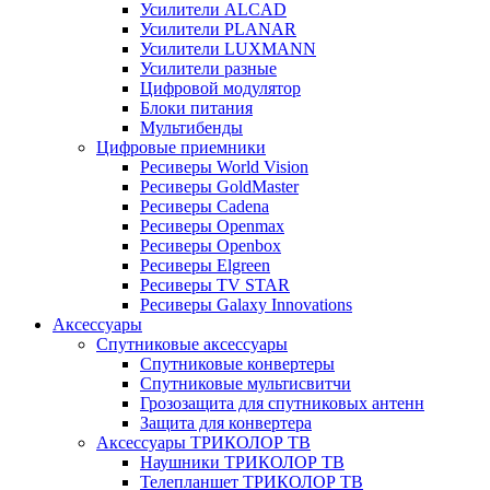
Усилители ALCAD
Усилители PLANAR
Усилители LUXMANN
Усилители разные
Цифровой модулятор
Блоки питания
Мультибенды
Цифровые приемники
Ресиверы World Vision
Ресиверы GoldMaster
Ресиверы Cadena
Ресиверы Openmax
Ресиверы Openbox
Ресиверы Elgreen
Ресиверы TV STAR
Ресиверы Galaxy Innovations
Аксессуары
Спутниковые аксессуары
Спутниковые конвертеры
Спутниковые мультисвитчи
Грозозащита для спутниковых антенн
Защита для конвертера
Аксессуары ТРИКОЛОР ТВ
Наушники ТРИКОЛОР ТВ
Телепланшет ТРИКОЛОР ТВ