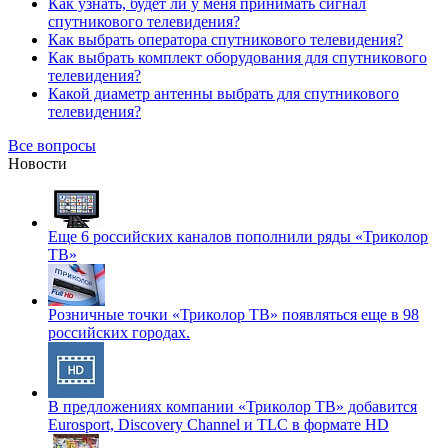
Как узнать, будет ли у меня принимать сигнал
спутникового телевидения?
Как выбрать оператора спутникового телевидения?
Как выбрать комплект оборудования для спутникового
телевидения?
Какой диаметр антенны выбрать для спутникового
телевидения?
Все вопросы
Новости
Еще 6 российских каналов пополнили ряды «Триколор
ТВ»
Розничные точки «Триколор ТВ» появляться еще в 98
российских городах.
В предложениях компании «Триколор ТВ» добавится
Eurosport, Discovery Channel и TLC в формате HD