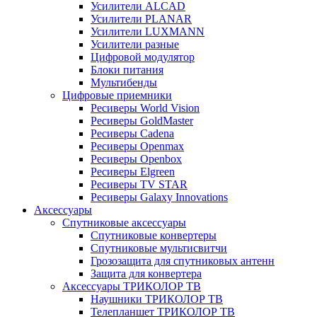
Усилители ALCAD
Усилители PLANAR
Усилители LUXMANN
Усилители разные
Цифровой модулятор
Блоки питания
Мультибенды
Цифровые приемники
Ресиверы World Vision
Ресиверы GoldMaster
Ресиверы Cadena
Ресиверы Openmax
Ресиверы Openbox
Ресиверы Elgreen
Ресиверы TV STAR
Ресиверы Galaxy Innovations
Аксессуары
Спутниковые аксессуары
Спутниковые конвертеры
Спутниковые мультисвитчи
Грозозащита для спутниковых антенн
Защита для конвертера
Аксессуары ТРИКОЛОР ТВ
Наушники ТРИКОЛОР ТВ
Телепланшет ТРИКОЛОР ТВ