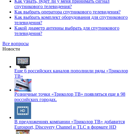
Как узнать, будет ли у меня принимать сигнал
спутникового телевидения?
Как выбрать оператора спутникового телевидения?
Как выбрать комплект оборудования для спутникового
телевидения?
Какой диаметр антенны выбрать для спутникового
телевидения?
Все вопросы
Новости
Еще 6 российских каналов пополнили ряды «Триколор
ТВ»
Розничные точки «Триколор ТВ» появляться еще в 98
российских городах.
В предложениях компании «Триколор ТВ» добавится
Eurosport, Discovery Channel и TLC в формате HD