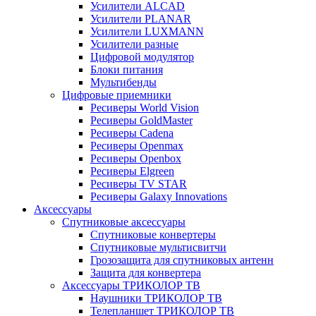
Усилители ALCAD
Усилители PLANAR
Усилители LUXMANN
Усилители разные
Цифровой модулятор
Блоки питания
Мультибенды
Цифровые приемники
Ресиверы World Vision
Ресиверы GoldMaster
Ресиверы Cadena
Ресиверы Openmax
Ресиверы Openbox
Ресиверы Elgreen
Ресиверы TV STAR
Ресиверы Galaxy Innovations
Аксессуары
Спутниковые аксессуары
Спутниковые конвертеры
Спутниковые мультисвитчи
Грозозащита для спутниковых антенн
Защита для конвертера
Аксессуары ТРИКОЛОР ТВ
Наушники ТРИКОЛОР ТВ
Телепланшет ТРИКОЛОР ТВ