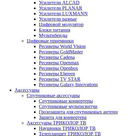
Усилители ALCAD
Усилители PLANAR
Усилители LUXMANN
Усилители разные
Цифровой модулятор
Блоки питания
Мультибенды
Цифровые приемники
Ресиверы World Vision
Ресиверы GoldMaster
Ресиверы Cadena
Ресиверы Openmax
Ресиверы Openbox
Ресиверы Elgreen
Ресиверы TV STAR
Ресиверы Galaxy Innovations
Аксессуары
Спутниковые аксессуары
Спутниковые конвертеры
Спутниковые мультисвитчи
Грозозащита для спутниковых антенн
Защита для конвертера
Аксессуары ТРИКОЛОР ТВ
Наушники ТРИКОЛОР ТВ
Телепланшет ТРИКОЛОР ТВ