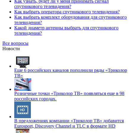
Как узнать, будет ли у меня принимать сигнал
спутникового телевидения?
Как выбрать оператора спутникового телевидения?
Как выбрать комплект оборудования для спутникового
телевидения?
Какой диаметр антенны выбрать для спутникового
телевидения?
Все вопросы
Новости
Еще 6 российских каналов пополнили ряды «Триколор
ТВ»
Розничные точки «Триколор ТВ» появляться еще в 98
российских городах.
В предложениях компании «Триколор ТВ» добавится
Eurosport, Discovery Channel и TLC в формате HD