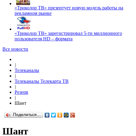
«Триколор ТВ» презентует новую модель работы на
рекламном рынке
«Триколор ТВ» зарегистрировал 5-ти миллионного
пользователя HD – формата
Все новости
|
Телеканалы
|
Телеканалы Телекарта ТВ
|
Резерв
|
Шант
Поделиться…
Шант