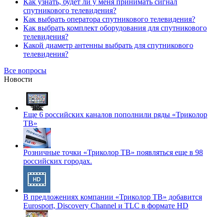
Как узнать, будет ли у меня принимать сигнал
спутникового телевидения?
Как выбрать оператора спутникового телевидения?
Как выбрать комплект оборудования для спутникового
телевидения?
Какой диаметр антенны выбрать для спутникового
телевидения?
Все вопросы
Новости
Еще 6 российских каналов пополнили ряды «Триколор
ТВ»
Розничные точки «Триколор ТВ» появляться еще в 98
российских городах.
В предложениях компании «Триколор ТВ» добавится
Eurosport, Discovery Channel и TLC в формате HD