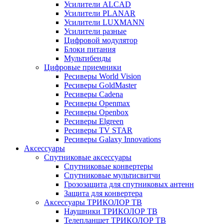
Усилители ALCAD
Усилители PLANAR
Усилители LUXMANN
Усилители разные
Цифровой модулятор
Блоки питания
Мультибенды
Цифровые приемники
Ресиверы World Vision
Ресиверы GoldMaster
Ресиверы Cadena
Ресиверы Openmax
Ресиверы Openbox
Ресиверы Elgreen
Ресиверы TV STAR
Ресиверы Galaxy Innovations
Аксессуары
Спутниковые аксессуары
Спутниковые конвертеры
Спутниковые мультисвитчи
Грозозащита для спутниковых антенн
Защита для конвертера
Аксессуары ТРИКОЛОР ТВ
Наушники ТРИКОЛОР ТВ
Телепланшет ТРИКОЛОР ТВ