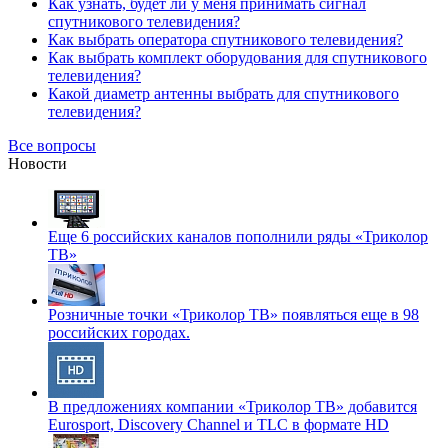
Как узнать, будет ли у меня принимать сигнал
спутникового телевидения?
Как выбрать оператора спутникового телевидения?
Как выбрать комплект оборудования для спутникового
телевидения?
Какой диаметр антенны выбрать для спутникового
телевидения?
Все вопросы
Новости
Еще 6 российских каналов пополнили ряды «Триколор
ТВ»
Розничные точки «Триколор ТВ» появляться еще в 98
российских городах.
В предложениях компании «Триколор ТВ» добавится
Eurosport, Discovery Channel и TLC в формате HD