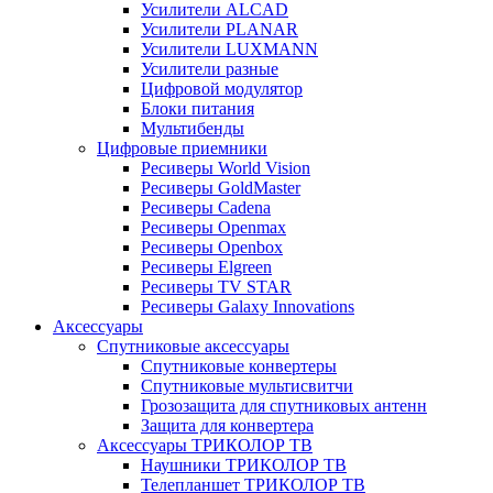
Усилители ALCAD
Усилители PLANAR
Усилители LUXMANN
Усилители разные
Цифровой модулятор
Блоки питания
Мультибенды
Цифровые приемники
Ресиверы World Vision
Ресиверы GoldMaster
Ресиверы Cadena
Ресиверы Openmax
Ресиверы Openbox
Ресиверы Elgreen
Ресиверы TV STAR
Ресиверы Galaxy Innovations
Аксессуары
Спутниковые аксессуары
Спутниковые конвертеры
Спутниковые мультисвитчи
Грозозащита для спутниковых антенн
Защита для конвертера
Аксессуары ТРИКОЛОР ТВ
Наушники ТРИКОЛОР ТВ
Телепланшет ТРИКОЛОР ТВ