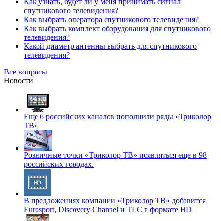
Как узнать, будет ли у меня принимать сигнал
спутникового телевидения?
Как выбрать оператора спутникового телевидения?
Как выбрать комплект оборудования для спутникового
телевидения?
Какой диаметр антенны выбрать для спутникового
телевидения?
Все вопросы
Новости
Еще 6 российских каналов пополнили ряды «Триколор
ТВ»
Розничные точки «Триколор ТВ» появляться еще в 98
российских городах.
В предложениях компании «Триколор ТВ» добавится
Eurosport, Discovery Channel и TLC в формате HD