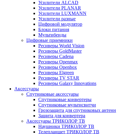
Усилители ALCAD
Усилители PLANAR
Усилители LUXMANN
Усилители разные
Цифровой модулятор
Блоки питания
Мультибенды
Цифровые приемники
Ресиверы World Vision
Ресиверы GoldMaster
Ресиверы Cadena
Ресиверы Openmax
Ресиверы Openbox
Ресиверы Elgreen
Ресиверы TV STAR
Ресиверы Galaxy Innovations
Аксессуары
Спутниковые аксессуары
Спутниковые конвертеры
Спутниковые мультисвитчи
Грозозащита для спутниковых антенн
Защита для конвертера
Аксессуары ТРИКОЛОР ТВ
Наушники ТРИКОЛОР ТВ
Телепланшет ТРИКОЛОР ТВ