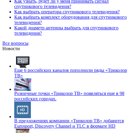
Как узнать, будет ли у меня принимать сигнал
спутникового телевидения?
Как выбрать оператора спутникового телевидения?
Как выбрать комплект оборудования для спутникового
телевидения?
Какой диаметр антенны выбрать для спутникового
телевидения?
Все вопросы
Новости
Еще 6 российских каналов пополнили ряды «Триколор
ТВ»
Розничные точки «Триколор ТВ» появляться еще в 98
российских городах.
В предложениях компании «Триколор ТВ» добавится
Eurosport, Discovery Channel и TLC в формате HD