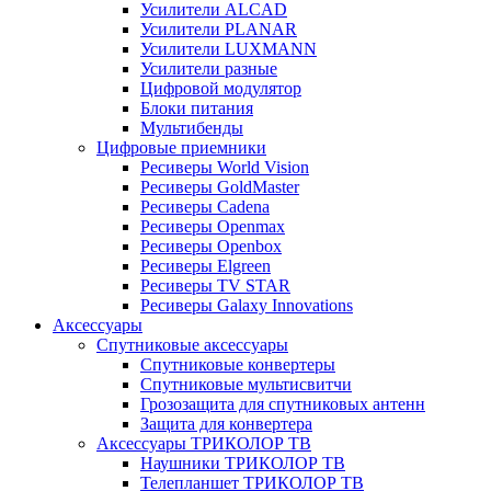
Усилители ALCAD
Усилители PLANAR
Усилители LUXMANN
Усилители разные
Цифровой модулятор
Блоки питания
Мультибенды
Цифровые приемники
Ресиверы World Vision
Ресиверы GoldMaster
Ресиверы Cadena
Ресиверы Openmax
Ресиверы Openbox
Ресиверы Elgreen
Ресиверы TV STAR
Ресиверы Galaxy Innovations
Аксессуары
Спутниковые аксессуары
Спутниковые конвертеры
Спутниковые мультисвитчи
Грозозащита для спутниковых антенн
Защита для конвертера
Аксессуары ТРИКОЛОР ТВ
Наушники ТРИКОЛОР ТВ
Телепланшет ТРИКОЛОР ТВ