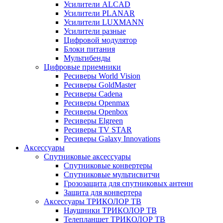
Усилители ALCAD
Усилители PLANAR
Усилители LUXMANN
Усилители разные
Цифровой модулятор
Блоки питания
Мультибенды
Цифровые приемники
Ресиверы World Vision
Ресиверы GoldMaster
Ресиверы Cadena
Ресиверы Openmax
Ресиверы Openbox
Ресиверы Elgreen
Ресиверы TV STAR
Ресиверы Galaxy Innovations
Аксессуары
Спутниковые аксессуары
Спутниковые конвертеры
Спутниковые мультисвитчи
Грозозащита для спутниковых антенн
Защита для конвертера
Аксессуары ТРИКОЛОР ТВ
Наушники ТРИКОЛОР ТВ
Телепланшет ТРИКОЛОР ТВ