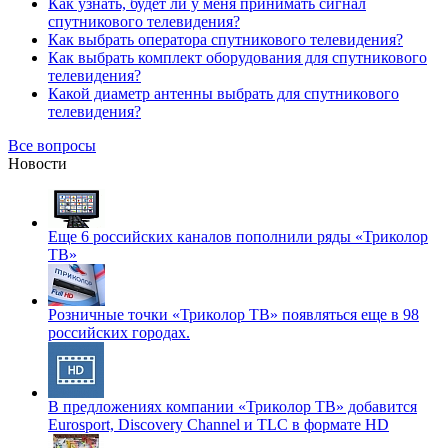
Как узнать, будет ли у меня принимать сигнал
спутникового телевидения?
Как выбрать оператора спутникового телевидения?
Как выбрать комплект оборудования для спутникового
телевидения?
Какой диаметр антенны выбрать для спутникового
телевидения?
Все вопросы
Новости
Еще 6 российских каналов пополнили ряды «Триколор
ТВ»
Розничные точки «Триколор ТВ» появляться еще в 98
российских городах.
В предложениях компании «Триколор ТВ» добавится
Eurosport, Discovery Channel и TLC в формате HD