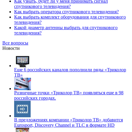
Как узнать, будет ли у меня принимать сигнал
спутникового телевидения?
Как выбрать оператора спутникового телевидения?
Как выбрать комплект оборудования для спутникового
телевидения?
Какой диаметр антенны выбрать для спутникового
телевидения?
Все вопросы
Новости
Еще 6 российских каналов пополнили ряды «Триколор
ТВ»
Розничные точки «Триколор ТВ» появляться еще в 98
российских городах.
В предложениях компании «Триколор ТВ» добавится
Eurosport, Discovery Channel и TLC в формате HD