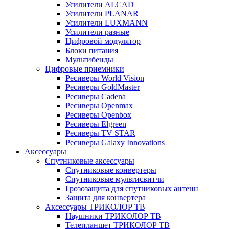
Усилители ALCAD
Усилители PLANAR
Усилители LUXMANN
Усилители разные
Цифровой модулятор
Блоки питания
Мультибенды
Цифровые приемники
Ресиверы World Vision
Ресиверы GoldMaster
Ресиверы Cadena
Ресиверы Openmax
Ресиверы Openbox
Ресиверы Elgreen
Ресиверы TV STAR
Ресиверы Galaxy Innovations
Аксессуары
Спутниковые аксессуары
Спутниковые конвертеры
Спутниковые мультисвитчи
Грозозащита для спутниковых антенн
Защита для конвертера
Аксессуары ТРИКОЛОР ТВ
Наушники ТРИКОЛОР ТВ
Телепланшет ТРИКОЛОР ТВ