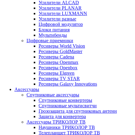
Усилители ALCAD
Усилители PLANAR
Усилители LUXMANN
Усилители разные
Цифровой модулятор
Блоки питания
Мультибенды
Цифровые приемники
Ресиверы World Vision
Ресиверы GoldMaster
Ресиверы Cadena
Ресиверы Openmax
Ресиверы Openbox
Ресиверы Elgreen
Ресиверы TV STAR
Ресиверы Galaxy Innovations
Аксессуары
Спутниковые аксессуары
Спутниковые конвертеры
Спутниковые мультисвитчи
Грозозащита для спутниковых антенн
Защита для конвертера
Аксессуары ТРИКОЛОР ТВ
Наушники ТРИКОЛОР ТВ
Телепланшет ТРИКОЛОР ТВ