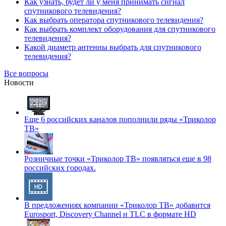
Как узнать, будет ли у меня принимать сигнал
спутникового телевидения?
Как выбрать оператора спутникового телевидения?
Как выбрать комплект оборудования для спутникового
телевидения?
Какой диаметр антенны выбрать для спутникового
телевидения?
Все вопросы
Новости
Еще 6 российских каналов пополнили ряды «Триколор
ТВ»
Розничные точки «Триколор ТВ» появляться еще в 98
российских городах.
В предложениях компании «Триколор ТВ» добавится
Eurosport, Discovery Channel и TLC в формате HD