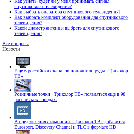
Как узнать, будет ли у меня принимать сигнал
спутникового телевидения?
Как выбрать оператора спутникового телевидения?
Как выбрать комплект оборудования для спутникового
телевидения?
Какой диаметр антенны выбрать для спутникового
телевидения?
Все вопросы
Новости
Еще 6 российских каналов пополнили ряды «Триколор
ТВ»
Розничные точки «Триколор ТВ» появляться еще в 98
российских городах.
В предложениях компании «Триколор ТВ» добавится
Eurosport, Discovery Channel и TLC в формате HD