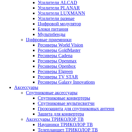
Усилители ALCAD
Усилители PLANAR
Усилители LUXMANN
Усилители разные
Цифровой модулятор
Блоки питания
Мультибенды
Цифровые приемники
Ресиверы World Vision
Ресиверы GoldMaster
Ресиверы Cadena
Ресиверы Openmax
Ресиверы Openbox
Ресиверы Elgreen
Ресиверы TV STAR
Ресиверы Galaxy Innovations
Аксессуары
Спутниковые аксессуары
Спутниковые конвертеры
Спутниковые мультисвитчи
Грозозащита для спутниковых антенн
Защита для конвертера
Аксессуары ТРИКОЛОР ТВ
Наушники ТРИКОЛОР ТВ
Телепланшет ТРИКОЛОР ТВ