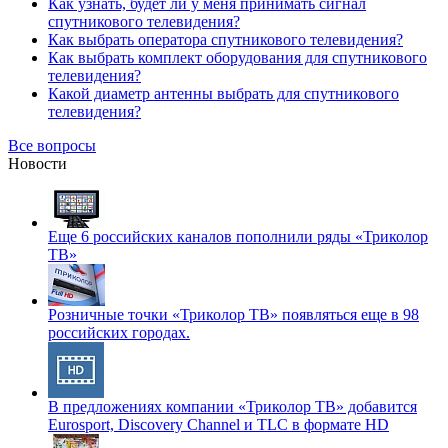
Как узнать, будет ли у меня принимать сигнал
спутникового телевидения?
Как выбрать оператора спутникового телевидения?
Как выбрать комплект оборудования для спутникового
телевидения?
Какой диаметр антенны выбрать для спутникового
телевидения?
Все вопросы
Новости
Еще 6 российских каналов пополнили ряды «Триколор
ТВ»
Розничные точки «Триколор ТВ» появляться еще в 98
российских городах.
В предложениях компании «Триколор ТВ» добавится
Eurosport, Discovery Channel и TLC в формате HD