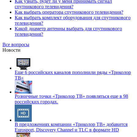
Как узнать, будет ли у меня принимать сигнал
спутникового телевидения?
Как выбрать оператора спутникового телевидения?
Как выбрать комплект оборудования для спутникового
телевидения?
Какой диаметр антенны выбрать для спутникового
телевидения?
Все вопросы
Новости
Еще 6 российских каналов пополнили ряды «Триколор
ТВ»
Розничные точки «Триколор ТВ» появляться еще в 98
российских городах.
В предложениях компании «Триколор ТВ» добавится
Eurosport, Discovery Channel и TLC в формате HD