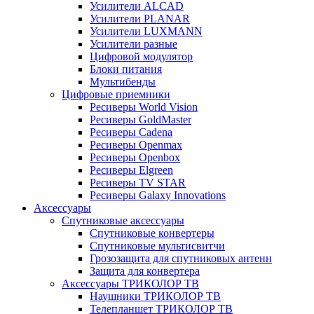
Усилители ALCAD
Усилители PLANAR
Усилители LUXMANN
Усилители разные
Цифровой модулятор
Блоки питания
Мультибенды
Цифровые приемники
Ресиверы World Vision
Ресиверы GoldMaster
Ресиверы Cadena
Ресиверы Openmax
Ресиверы Openbox
Ресиверы Elgreen
Ресиверы TV STAR
Ресиверы Galaxy Innovations
Аксессуары
Спутниковые аксессуары
Спутниковые конвертеры
Спутниковые мультисвитчи
Грозозащита для спутниковых антенн
Защита для конвертера
Аксессуары ТРИКОЛОР ТВ
Наушники ТРИКОЛОР ТВ
Телепланшет ТРИКОЛОР ТВ