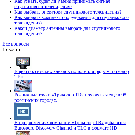
Как узнать, будет ли у меня принимать сигнал
спутникового телевидения?
Как выбрать оператора спутникового телевидения?
Как выбрать комплект оборудования для спутникового
телевидения?
Какой диаметр антенны выбрать для спутникового
телевидения?
Все вопросы
Новости
Еще 6 российских каналов пополнили ряды «Триколор
ТВ»
Розничные точки «Триколор ТВ» появляться еще в 98
российских городах.
В предложениях компании «Триколор ТВ» добавится
Eurosport, Discovery Channel и TLC в формате HD