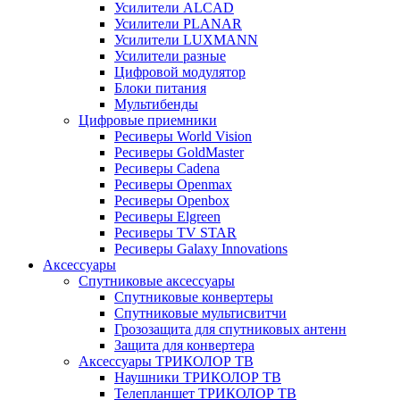
Усилители ALCAD
Усилители PLANAR
Усилители LUXMANN
Усилители разные
Цифровой модулятор
Блоки питания
Мультибенды
Цифровые приемники
Ресиверы World Vision
Ресиверы GoldMaster
Ресиверы Cadena
Ресиверы Openmax
Ресиверы Openbox
Ресиверы Elgreen
Ресиверы TV STAR
Ресиверы Galaxy Innovations
Аксессуары
Спутниковые аксессуары
Спутниковые конвертеры
Спутниковые мультисвитчи
Грозозащита для спутниковых антенн
Защита для конвертера
Аксессуары ТРИКОЛОР ТВ
Наушники ТРИКОЛОР ТВ
Телепланшет ТРИКОЛОР ТВ