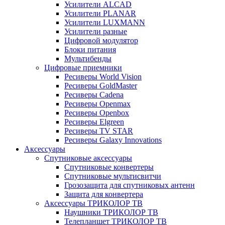
Усилители ALCAD
Усилители PLANAR
Усилители LUXMANN
Усилители разные
Цифровой модулятор
Блоки питания
Мультибенды
Цифровые приемники
Ресиверы World Vision
Ресиверы GoldMaster
Ресиверы Cadena
Ресиверы Openmax
Ресиверы Openbox
Ресиверы Elgreen
Ресиверы TV STAR
Ресиверы Galaxy Innovations
Аксессуары
Спутниковые аксессуары
Спутниковые конвертеры
Спутниковые мультисвитчи
Грозозащита для спутниковых антенн
Защита для конвертера
Аксессуары ТРИКОЛОР ТВ
Наушники ТРИКОЛОР ТВ
Телепланшет ТРИКОЛОР ТВ