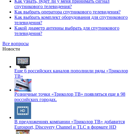
Как узнать, будет ли у меня принимать сигнал
спутникового телевидения?
Как выбрать оператора спутникового телевидения?
Как выбрать комплект оборудования для спутникового
телевидения?
Какой диаметр антенны выбрать для спутникового
телевидения?
Все вопросы
Новости
Еще 6 российских каналов пополнили ряды «Триколор
ТВ»
Розничные точки «Триколор ТВ» появляться еще в 98
российских городах.
В предложениях компании «Триколор ТВ» добавится
Eurosport, Discovery Channel и TLC в формате HD