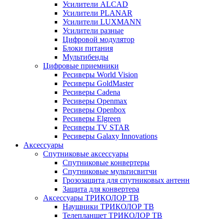
Усилители ALCAD
Усилители PLANAR
Усилители LUXMANN
Усилители разные
Цифровой модулятор
Блоки питания
Мультибенды
Цифровые приемники
Ресиверы World Vision
Ресиверы GoldMaster
Ресиверы Cadena
Ресиверы Openmax
Ресиверы Openbox
Ресиверы Elgreen
Ресиверы TV STAR
Ресиверы Galaxy Innovations
Аксессуары
Спутниковые аксессуары
Спутниковые конвертеры
Спутниковые мультисвитчи
Грозозащита для спутниковых антенн
Защита для конвертера
Аксессуары ТРИКОЛОР ТВ
Наушники ТРИКОЛОР ТВ
Телепланшет ТРИКОЛОР ТВ