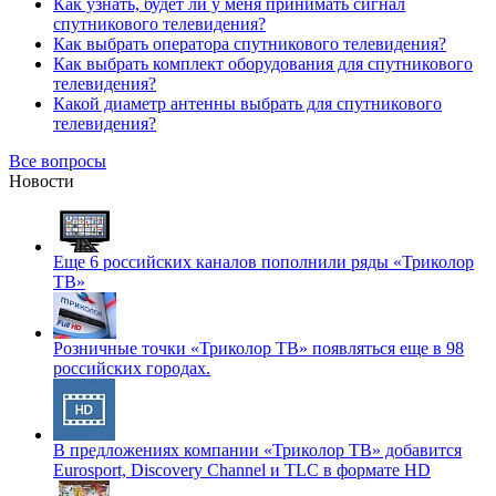
Как узнать, будет ли у меня принимать сигнал
спутникового телевидения?
Как выбрать оператора спутникового телевидения?
Как выбрать комплект оборудования для спутникового
телевидения?
Какой диаметр антенны выбрать для спутникового
телевидения?
Все вопросы
Новости
Еще 6 российских каналов пополнили ряды «Триколор
ТВ»
Розничные точки «Триколор ТВ» появляться еще в 98
российских городах.
В предложениях компании «Триколор ТВ» добавится
Eurosport, Discovery Channel и TLC в формате HD