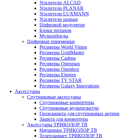
Усилители ALCAD
Усилители PLANAR
Усилители LUXMANN
Усилители разные
Цифровой модулятор
Блоки питания
Мультибенды
Цифровые приемники
Ресиверы World Vision
Ресиверы GoldMaster
Ресиверы Cadena
Ресиверы Openmax
Ресиверы Openbox
Ресиверы Elgreen
Ресиверы TV STAR
Ресиверы Galaxy Innovations
Аксессуары
Спутниковые аксессуары
Спутниковые конвертеры
Спутниковые мультисвитчи
Грозозащита для спутниковых антенн
Защита для конвертера
Аксессуары ТРИКОЛОР ТВ
Наушники ТРИКОЛОР ТВ
Телепланшет ТРИКОЛОР ТВ