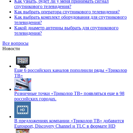
Как узнать, будет ли у меня принимать сигнал
спутникового телевидения?
Как выбрать оператора спутникового телевидения?
Как выбрать комплект оборудования для спутникового
телевидения?
Какой диаметр антенны выбрать для спутникового
телевидения?
Все вопросы
Новости
Еще 6 российских каналов пополнили ряды «Триколор
ТВ»
Розничные точки «Триколор ТВ» появляться еще в 98
российских городах.
В предложениях компании «Триколор ТВ» добавится
Eurosport, Discovery Channel и TLC в формате HD