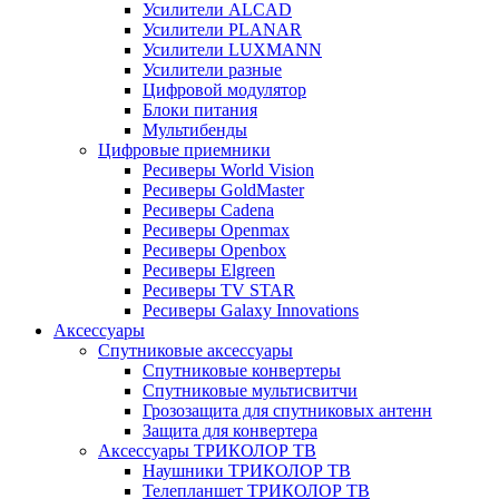
Усилители ALCAD
Усилители PLANAR
Усилители LUXMANN
Усилители разные
Цифровой модулятор
Блоки питания
Мультибенды
Цифровые приемники
Ресиверы World Vision
Ресиверы GoldMaster
Ресиверы Cadena
Ресиверы Openmax
Ресиверы Openbox
Ресиверы Elgreen
Ресиверы TV STAR
Ресиверы Galaxy Innovations
Аксессуары
Спутниковые аксессуары
Спутниковые конвертеры
Спутниковые мультисвитчи
Грозозащита для спутниковых антенн
Защита для конвертера
Аксессуары ТРИКОЛОР ТВ
Наушники ТРИКОЛОР ТВ
Телепланшет ТРИКОЛОР ТВ