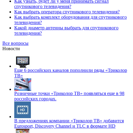
Как узнать, будет ли у меня принимать сигнал
спутникового телевидения?
Как выбрать оператора спутникового телевидения?
Как выбрать комплект оборудования для спутникового
телевидения?
Какой диаметр антенны выбрать для спутникового
телевидения?
Все вопросы
Новости
Еще 6 российских каналов пополнили ряды «Триколор
ТВ»
Розничные точки «Триколор ТВ» появляться еще в 98
российских городах.
В предложениях компании «Триколор ТВ» добавится
Eurosport, Discovery Channel и TLC в формате HD