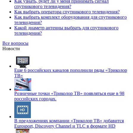
Как узнать, будет ли у меня принимать сигнал
спутникового телевидения?
Как выбрать оператора спутникового телевидения?
Как выбрать комплект оборудования для спутникового
телевидения?
Какой диаметр антенны выбрать для спутникового
телевидения?
Все вопросы
Новости
Еще 6 российских каналов пополнили ряды «Триколор
ТВ»
Розничные точки «Триколор ТВ» появляться еще в 98
российских городах.
В предложениях компании «Триколор ТВ» добавится
Eurosport, Discovery Channel и TLC в формате HD