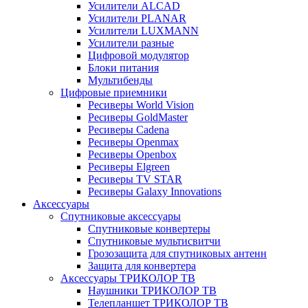
Усилители ALCAD
Усилители PLANAR
Усилители LUXMANN
Усилители разные
Цифровой модулятор
Блоки питания
Мультибенды
Цифровые приемники
Ресиверы World Vision
Ресиверы GoldMaster
Ресиверы Cadena
Ресиверы Openmax
Ресиверы Openbox
Ресиверы Elgreen
Ресиверы TV STAR
Ресиверы Galaxy Innovations
Аксессуары
Спутниковые аксессуары
Спутниковые конвертеры
Спутниковые мультисвитчи
Грозозащита для спутниковых антенн
Защита для конвертера
Аксессуары ТРИКОЛОР ТВ
Наушники ТРИКОЛОР ТВ
Телепланшет ТРИКОЛОР ТВ