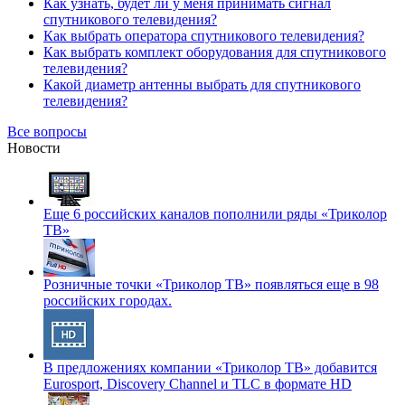
Как узнать, будет ли у меня принимать сигнал
спутникового телевидения?
Как выбрать оператора спутникового телевидения?
Как выбрать комплект оборудования для спутникового
телевидения?
Какой диаметр антенны выбрать для спутникового
телевидения?
Все вопросы
Новости
Еще 6 российских каналов пополнили ряды «Триколор
ТВ»
Розничные точки «Триколор ТВ» появляться еще в 98
российских городах.
В предложениях компании «Триколор ТВ» добавится
Eurosport, Discovery Channel и TLC в формате HD