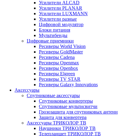
Усилители ALCAD
Усилители PLANAR
Усилители LUXMANN
Усилители разные
Цифровой модулятор
Блоки питания
Мультибенды
Цифровые приемники
Ресиверы World Vision
Ресиверы GoldMaster
Ресиверы Cadena
Ресиверы Openmax
Ресиверы Openbox
Ресиверы Elgreen
Ресиверы TV STAR
Ресиверы Galaxy Innovations
Аксессуары
Спутниковые аксессуары
Спутниковые конвертеры
Спутниковые мультисвитчи
Грозозащита для спутниковых антенн
Защита для конвертера
Аксессуары ТРИКОЛОР ТВ
Наушники ТРИКОЛОР ТВ
Телепланшет ТРИКОЛОР ТВ