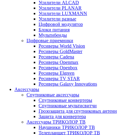
Усилители ALCAD
Усилители PLANAR
Усилители LUXMANN
Усилители разные
Цифровой модулятор
Блоки питания
Мультибенды
Цифровые приемники
Ресиверы World Vision
Ресиверы GoldMaster
Ресиверы Cadena
Ресиверы Openmax
Ресиверы Openbox
Ресиверы Elgreen
Ресиверы TV STAR
Ресиверы Galaxy Innovations
Аксессуары
Спутниковые аксессуары
Спутниковые конвертеры
Спутниковые мультисвитчи
Грозозащита для спутниковых антенн
Защита для конвертера
Аксессуары ТРИКОЛОР ТВ
Наушники ТРИКОЛОР ТВ
Телепланшет ТРИКОЛОР ТВ