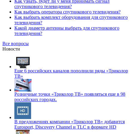
Как узнать, будет ли у меня принимать сигнал
спутникового телевидения?
Как выбрать оператора спутникового телевидения?
Как выбрать комплект оборудования для спутникового
телевидения?
Какой диаметр антенны выбрать для спутникового
телевидения?
Все вопросы
Новости
Еще 6 российских каналов пополнили ряды «Триколор
ТВ»
Розничные точки «Триколор ТВ» появляться еще в 98
российских городах.
В предложениях компании «Триколор ТВ» добавится
Eurosport, Discovery Channel и TLC в формате HD