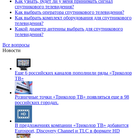
Как узнать, будет ли у меня принимать сигнал
спутникового телевидения?
Как выбрать оператора спутникового телевидения?
Как выбрать комплект оборудования для спутникового
телевидения?
Какой диаметр антенны выбрать для спутникового
телевидения?
Все вопросы
Новости
Еще 6 российских каналов пополнили ряды «Триколор
ТВ»
Розничные точки «Триколор ТВ» появляться еще в 98
российских городах.
В предложениях компании «Триколор ТВ» добавится
Eurosport, Discovery Channel и TLC в формате HD