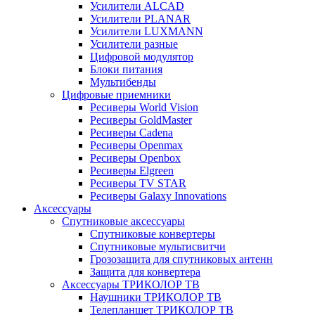
Усилители ALCAD
Усилители PLANAR
Усилители LUXMANN
Усилители разные
Цифровой модулятор
Блоки питания
Мультибенды
Цифровые приемники
Ресиверы World Vision
Ресиверы GoldMaster
Ресиверы Cadena
Ресиверы Openmax
Ресиверы Openbox
Ресиверы Elgreen
Ресиверы TV STAR
Ресиверы Galaxy Innovations
Аксессуары
Спутниковые аксессуары
Спутниковые конвертеры
Спутниковые мультисвитчи
Грозозащита для спутниковых антенн
Защита для конвертера
Аксессуары ТРИКОЛОР ТВ
Наушники ТРИКОЛОР ТВ
Телепланшет ТРИКОЛОР ТВ