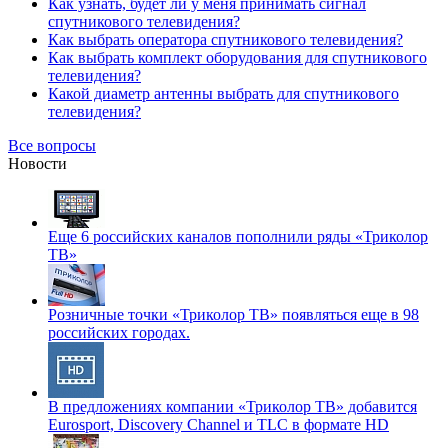
Как узнать, будет ли у меня принимать сигнал
спутникового телевидения?
Как выбрать оператора спутникового телевидения?
Как выбрать комплект оборудования для спутникового
телевидения?
Какой диаметр антенны выбрать для спутникового
телевидения?
Все вопросы
Новости
Еще 6 российских каналов пополнили ряды «Триколор
ТВ»
Розничные точки «Триколор ТВ» появляться еще в 98
российских городах.
В предложениях компании «Триколор ТВ» добавится
Eurosport, Discovery Channel и TLC в формате HD