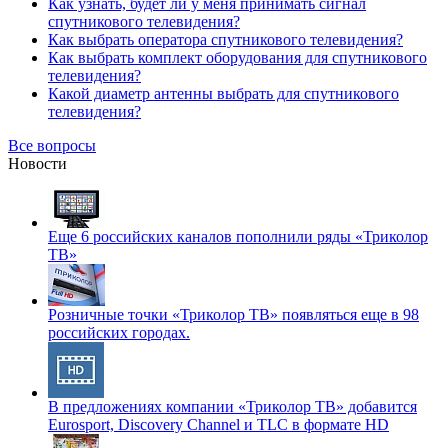
Как узнать, будет ли у меня принимать сигнал
спутникового телевидения?
Как выбрать оператора спутникового телевидения?
Как выбрать комплект оборудования для спутникового
телевидения?
Какой диаметр антенны выбрать для спутникового
телевидения?
Все вопросы
Новости
Еще 6 российских каналов пополнили ряды «Триколор
ТВ»
Розничные точки «Триколор ТВ» появляться еще в 98
российских городах.
В предложениях компании «Триколор ТВ» добавится
Eurosport, Discovery Channel и TLC в формате HD