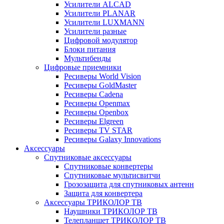
Усилители ALCAD
Усилители PLANAR
Усилители LUXMANN
Усилители разные
Цифровой модулятор
Блоки питания
Мультибенды
Цифровые приемники
Ресиверы World Vision
Ресиверы GoldMaster
Ресиверы Cadena
Ресиверы Openmax
Ресиверы Openbox
Ресиверы Elgreen
Ресиверы TV STAR
Ресиверы Galaxy Innovations
Аксессуары
Спутниковые аксессуары
Спутниковые конвертеры
Спутниковые мультисвитчи
Грозозащита для спутниковых антенн
Защита для конвертера
Аксессуары ТРИКОЛОР ТВ
Наушники ТРИКОЛОР ТВ
Телепланшет ТРИКОЛОР ТВ