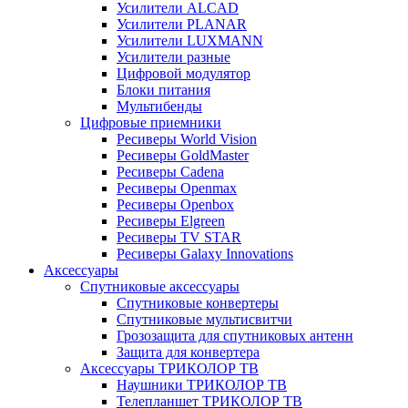
Усилители ALCAD
Усилители PLANAR
Усилители LUXMANN
Усилители разные
Цифровой модулятор
Блоки питания
Мультибенды
Цифровые приемники
Ресиверы World Vision
Ресиверы GoldMaster
Ресиверы Cadena
Ресиверы Openmax
Ресиверы Openbox
Ресиверы Elgreen
Ресиверы TV STAR
Ресиверы Galaxy Innovations
Аксессуары
Спутниковые аксессуары
Спутниковые конвертеры
Спутниковые мультисвитчи
Грозозащита для спутниковых антенн
Защита для конвертера
Аксессуары ТРИКОЛОР ТВ
Наушники ТРИКОЛОР ТВ
Телепланшет ТРИКОЛОР ТВ