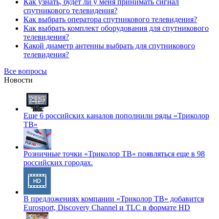
Как узнать, будет ли у меня принимать сигнал
спутникового телевидения?
Как выбрать оператора спутникового телевидения?
Как выбрать комплект оборудования для спутникового
телевидения?
Какой диаметр антенны выбрать для спутникового
телевидения?
Все вопросы
Новости
Еще 6 российских каналов пополнили ряды «Триколор
ТВ»
Розничные точки «Триколор ТВ» появляться еще в 98
российских городах.
В предложениях компании «Триколор ТВ» добавится
Eurosport, Discovery Channel и TLC в формате HD