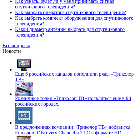
Как узнать, будет ли у меня принимать сигнал
спутникового телевидения?
Как выбрать оператора спутникового телевидения?
Как выбрать комплект оборудования для спутникового
телевидения?
Какой диаметр антенны выбрать для спутникового
телевидения?
Все вопросы
Новости
Еще 6 российских каналов пополнили ряды «Триколор
ТВ»
Розничные точки «Триколор ТВ» появляться еще в 98
российских городах.
В предложениях компании «Триколор ТВ» добавится
Eurosport, Discovery Channel и TLC в формате HD