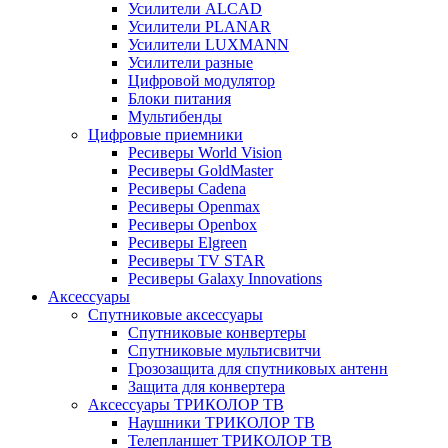
Усилители ALCAD
Усилители PLANAR
Усилители LUXMANN
Усилители разные
Цифровой модулятор
Блоки питания
Мультибенды
Цифровые приемники
Ресиверы World Vision
Ресиверы GoldMaster
Ресиверы Cadena
Ресиверы Openmax
Ресиверы Openbox
Ресиверы Elgreen
Ресиверы TV STAR
Ресиверы Galaxy Innovations
Аксессуары
Спутниковые аксессуары
Спутниковые конвертеры
Спутниковые мультисвитчи
Грозозащита для спутниковых антенн
Защита для конвертера
Аксессуары ТРИКОЛОР ТВ
Наушники ТРИКОЛОР ТВ
Телепланшет ТРИКОЛОР ТВ