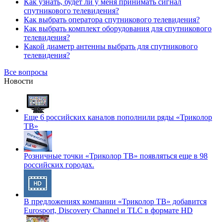
Как узнать, будет ли у меня принимать сигнал
спутникового телевидения?
Как выбрать оператора спутникового телевидения?
Как выбрать комплект оборудования для спутникового
телевидения?
Какой диаметр антенны выбрать для спутникового
телевидения?
Все вопросы
Новости
Еще 6 российских каналов пополнили ряды «Триколор
ТВ»
Розничные точки «Триколор ТВ» появляться еще в 98
российских городах.
В предложениях компании «Триколор ТВ» добавится
Eurosport, Discovery Channel и TLC в формате HD