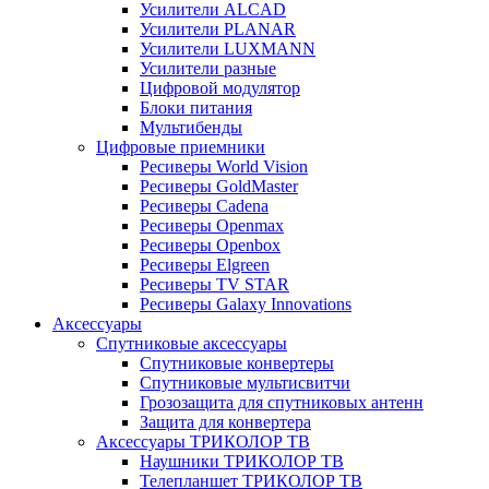
Усилители ALCAD
Усилители PLANAR
Усилители LUXMANN
Усилители разные
Цифровой модулятор
Блоки питания
Мультибенды
Цифровые приемники
Ресиверы World Vision
Ресиверы GoldMaster
Ресиверы Cadena
Ресиверы Openmax
Ресиверы Openbox
Ресиверы Elgreen
Ресиверы TV STAR
Ресиверы Galaxy Innovations
Аксессуары
Спутниковые аксессуары
Спутниковые конвертеры
Спутниковые мультисвитчи
Грозозащита для спутниковых антенн
Защита для конвертера
Аксессуары ТРИКОЛОР ТВ
Наушники ТРИКОЛОР ТВ
Телепланшет ТРИКОЛОР ТВ