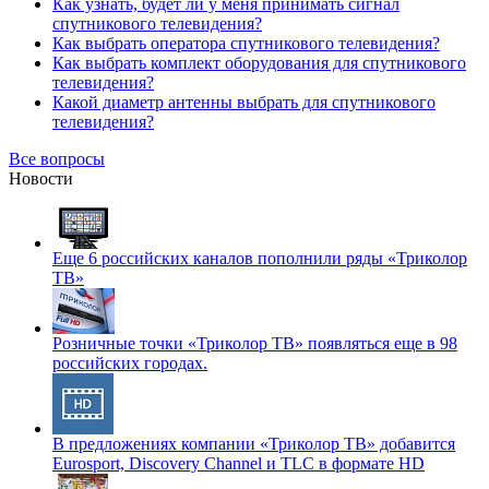
Как узнать, будет ли у меня принимать сигнал
спутникового телевидения?
Как выбрать оператора спутникового телевидения?
Как выбрать комплект оборудования для спутникового
телевидения?
Какой диаметр антенны выбрать для спутникового
телевидения?
Все вопросы
Новости
Еще 6 российских каналов пополнили ряды «Триколор
ТВ»
Розничные точки «Триколор ТВ» появляться еще в 98
российских городах.
В предложениях компании «Триколор ТВ» добавится
Eurosport, Discovery Channel и TLC в формате HD