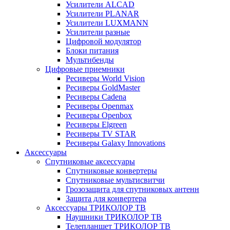
Усилители ALCAD
Усилители PLANAR
Усилители LUXMANN
Усилители разные
Цифровой модулятор
Блоки питания
Мультибенды
Цифровые приемники
Ресиверы World Vision
Ресиверы GoldMaster
Ресиверы Cadena
Ресиверы Openmax
Ресиверы Openbox
Ресиверы Elgreen
Ресиверы TV STAR
Ресиверы Galaxy Innovations
Аксессуары
Спутниковые аксессуары
Спутниковые конвертеры
Спутниковые мультисвитчи
Грозозащита для спутниковых антенн
Защита для конвертера
Аксессуары ТРИКОЛОР ТВ
Наушники ТРИКОЛОР ТВ
Телепланшет ТРИКОЛОР ТВ