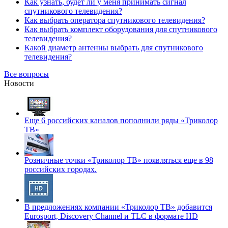
Как узнать, будет ли у меня принимать сигнал
спутникового телевидения?
Как выбрать оператора спутникового телевидения?
Как выбрать комплект оборудования для спутникового
телевидения?
Какой диаметр антенны выбрать для спутникового
телевидения?
Все вопросы
Новости
Еще 6 российских каналов пополнили ряды «Триколор
ТВ»
Розничные точки «Триколор ТВ» появляться еще в 98
российских городах.
В предложениях компании «Триколор ТВ» добавится
Eurosport, Discovery Channel и TLC в формате HD