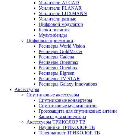
Усилители ALCAD
Усилители PLANAR
Усилители LUXMANN
Усилители разные
Цифровой модулятор
Блоки питания
Мультибенды
Цифровые приемники
Ресиверы World Vision
Ресиверы GoldMaster
Ресиверы Cadena
Ресиверы Openmax
Ресиверы Openbox
Ресиверы Elgreen
Ресиверы TV STAR
Ресиверы Galaxy Innovations
Аксессуары
Спутниковые аксессуары
Спутниковые конвертеры
Спутниковые мультисвитчи
Грозозащита для спутниковых антенн
Защита для конвертера
Аксессуары ТРИКОЛОР ТВ
Наушники ТРИКОЛОР ТВ
Телепланшет ТРИКОЛОР ТВ