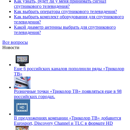
Как узнать, будет ли у меня принимать сигнал
спутникового телевидения?
Как выбрать оператора спутникового телевидения?
Как выбрать комплект оборудования для спутникового
телевидения?
Какой диаметр антенны выбрать для спутникового
телевидения?
Все вопросы
Новости
Еще 6 российских каналов пополнили ряды «Триколор
ТВ»
Розничные точки «Триколор ТВ» появляться еще в 98
российских городах.
В предложениях компании «Триколор ТВ» добавится
Eurosport, Discovery Channel и TLC в формате HD