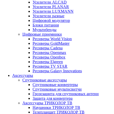
Усилители ALCAD
Усилители PLANAR
Усилители LUXMANN
Усилители разные
Цифровой модулятор
Блоки питания
Мультибенды
Цифровые приемники
Ресиверы World Vision
Ресиверы GoldMaster
Ресиверы Cadena
Ресиверы Openmax
Ресиверы Openbox
Ресиверы Elgreen
Ресиверы TV STAR
Ресиверы Galaxy Innovations
Аксессуары
Спутниковые аксессуары
Спутниковые конвертеры
Спутниковые мультисвитчи
Грозозащита для спутниковых антенн
Защита для конвертера
Аксессуары ТРИКОЛОР ТВ
Наушники ТРИКОЛОР ТВ
Телепланшет ТРИКОЛОР ТВ