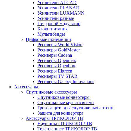
Усилители ALCAD
Усилители PLANAR
Усилители LUXMANN
Усилители разные
Цифровой модулятор
Блоки питания
Мультибенды
Цифровые приемники
Ресиверы World Vision
Ресиверы GoldMaster
Ресиверы Cadena
Ресиверы Openmax
Ресиверы Openbox
Ресиверы Elgreen
Ресиверы TV STAR
Ресиверы Galaxy Innovations
Аксессуары
Спутниковые аксессуары
Спутниковые конвертеры
Спутниковые мультисвитчи
Грозозащита для спутниковых антенн
Защита для конвертера
Аксессуары ТРИКОЛОР ТВ
Наушники ТРИКОЛОР ТВ
Телепланшет ТРИКОЛОР ТВ