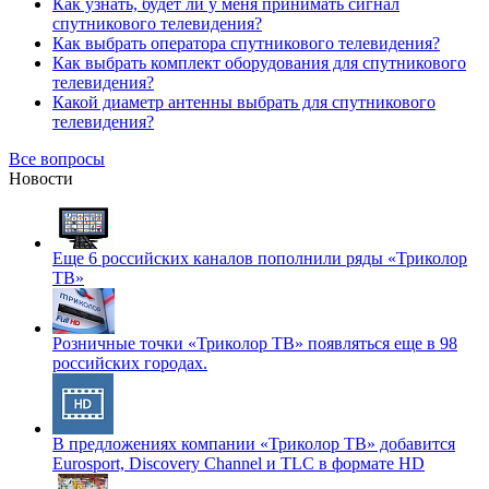
Как узнать, будет ли у меня принимать сигнал
спутникового телевидения?
Как выбрать оператора спутникового телевидения?
Как выбрать комплект оборудования для спутникового
телевидения?
Какой диаметр антенны выбрать для спутникового
телевидения?
Все вопросы
Новости
Еще 6 российских каналов пополнили ряды «Триколор
ТВ»
Розничные точки «Триколор ТВ» появляться еще в 98
российских городах.
В предложениях компании «Триколор ТВ» добавится
Eurosport, Discovery Channel и TLC в формате HD