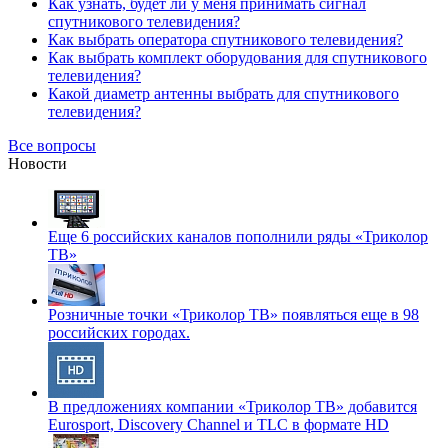
Как узнать, будет ли у меня принимать сигнал
спутникового телевидения?
Как выбрать оператора спутникового телевидения?
Как выбрать комплект оборудования для спутникового
телевидения?
Какой диаметр антенны выбрать для спутникового
телевидения?
Все вопросы
Новости
Еще 6 российских каналов пополнили ряды «Триколор
ТВ»
Розничные точки «Триколор ТВ» появляться еще в 98
российских городах.
В предложениях компании «Триколор ТВ» добавится
Eurosport, Discovery Channel и TLC в формате HD