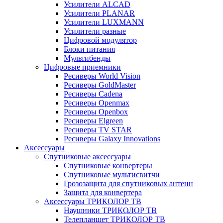
Усилители ALCAD
Усилители PLANAR
Усилители LUXMANN
Усилители разные
Цифровой модулятор
Блоки питания
Мультибенды
Цифровые приемники
Ресиверы World Vision
Ресиверы GoldMaster
Ресиверы Cadena
Ресиверы Openmax
Ресиверы Openbox
Ресиверы Elgreen
Ресиверы TV STAR
Ресиверы Galaxy Innovations
Аксессуары
Спутниковые аксессуары
Спутниковые конвертеры
Спутниковые мультисвитчи
Грозозащита для спутниковых антенн
Защита для конвертера
Аксессуары ТРИКОЛОР ТВ
Наушники ТРИКОЛОР ТВ
Телепланшет ТРИКОЛОР ТВ