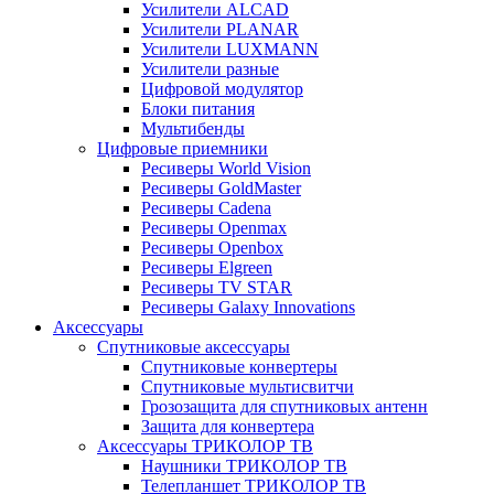
Усилители ALCAD
Усилители PLANAR
Усилители LUXMANN
Усилители разные
Цифровой модулятор
Блоки питания
Мультибенды
Цифровые приемники
Ресиверы World Vision
Ресиверы GoldMaster
Ресиверы Cadena
Ресиверы Openmax
Ресиверы Openbox
Ресиверы Elgreen
Ресиверы TV STAR
Ресиверы Galaxy Innovations
Аксессуары
Спутниковые аксессуары
Спутниковые конвертеры
Спутниковые мультисвитчи
Грозозащита для спутниковых антенн
Защита для конвертера
Аксессуары ТРИКОЛОР ТВ
Наушники ТРИКОЛОР ТВ
Телепланшет ТРИКОЛОР ТВ