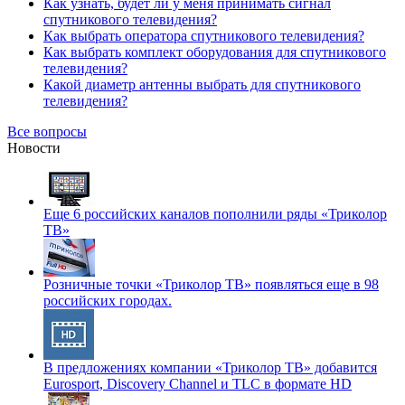
Как узнать, будет ли у меня принимать сигнал
спутникового телевидения?
Как выбрать оператора спутникового телевидения?
Как выбрать комплект оборудования для спутникового
телевидения?
Какой диаметр антенны выбрать для спутникового
телевидения?
Все вопросы
Новости
Еще 6 российских каналов пополнили ряды «Триколор
ТВ»
Розничные точки «Триколор ТВ» появляться еще в 98
российских городах.
В предложениях компании «Триколор ТВ» добавится
Eurosport, Discovery Channel и TLC в формате HD