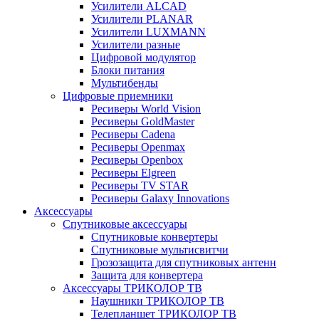
Усилители ALCAD
Усилители PLANAR
Усилители LUXMANN
Усилители разные
Цифровой модулятор
Блоки питания
Мультибенды
Цифровые приемники
Ресиверы World Vision
Ресиверы GoldMaster
Ресиверы Cadena
Ресиверы Openmax
Ресиверы Openbox
Ресиверы Elgreen
Ресиверы TV STAR
Ресиверы Galaxy Innovations
Аксессуары
Спутниковые аксессуары
Спутниковые конвертеры
Спутниковые мультисвитчи
Грозозащита для спутниковых антенн
Защита для конвертера
Аксессуары ТРИКОЛОР ТВ
Наушники ТРИКОЛОР ТВ
Телепланшет ТРИКОЛОР ТВ