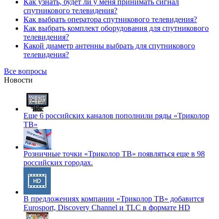
Как узнать, будет ли у меня принимать сигнал
спутникового телевидения?
Как выбрать оператора спутникового телевидения?
Как выбрать комплект оборудования для спутникового
телевидения?
Какой диаметр антенны выбрать для спутникового
телевидения?
Все вопросы
Новости
Еще 6 российских каналов пополнили ряды «Триколор
ТВ»
Розничные точки «Триколор ТВ» появляться еще в 98
российских городах.
В предложениях компании «Триколор ТВ» добавится
Eurosport, Discovery Channel и TLC в формате HD