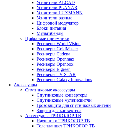
Усилители ALCAD
Усилители PLANAR
Усилители LUXMANN
Усилители разные
Цифровой модулятор
Блоки питания
Мультибенды
Цифровые приемники
Ресиверы World Vision
Ресиверы GoldMaster
Ресиверы Cadena
Ресиверы Openmax
Ресиверы Openbox
Ресиверы Elgreen
Ресиверы TV STAR
Ресиверы Galaxy Innovations
Аксессуары
Спутниковые аксессуары
Спутниковые конвертеры
Спутниковые мультисвитчи
Грозозащита для спутниковых антенн
Защита для конвертера
Аксессуары ТРИКОЛОР ТВ
Наушники ТРИКОЛОР ТВ
Телепланшет ТРИКОЛОР ТВ