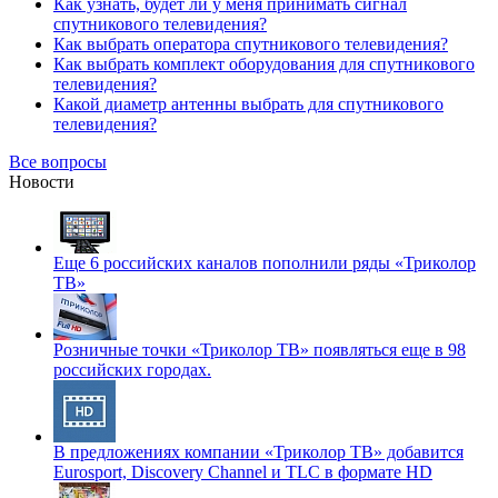
Как узнать, будет ли у меня принимать сигнал
спутникового телевидения?
Как выбрать оператора спутникового телевидения?
Как выбрать комплект оборудования для спутникового
телевидения?
Какой диаметр антенны выбрать для спутникового
телевидения?
Все вопросы
Новости
Еще 6 российских каналов пополнили ряды «Триколор
ТВ»
Розничные точки «Триколор ТВ» появляться еще в 98
российских городах.
В предложениях компании «Триколор ТВ» добавится
Eurosport, Discovery Channel и TLC в формате HD