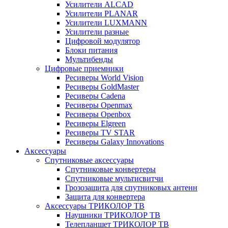
Усилители ALCAD
Усилители PLANAR
Усилители LUXMANN
Усилители разные
Цифровой модулятор
Блоки питания
Мультибенды
Цифровые приемники
Ресиверы World Vision
Ресиверы GoldMaster
Ресиверы Cadena
Ресиверы Openmax
Ресиверы Openbox
Ресиверы Elgreen
Ресиверы TV STAR
Ресиверы Galaxy Innovations
Аксессуары
Спутниковые аксессуары
Спутниковые конвертеры
Спутниковые мультисвитчи
Грозозащита для спутниковых антенн
Защита для конвертера
Аксессуары ТРИКОЛОР ТВ
Наушники ТРИКОЛОР ТВ
Телепланшет ТРИКОЛОР ТВ