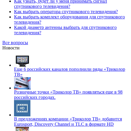
Как узнать, будет ли у меня принимать сигнал
спутникового телевидения?
Как выбрать оператора спутникового телевидения?
Как выбрать комплект оборудования для спутникового
телевидения?
Какой диаметр антенны выбрать для спутникового
телевидения?
Все вопросы
Новости
Еще 6 российских каналов пополнили ряды «Триколор
ТВ»
Розничные точки «Триколор ТВ» появляться еще в 98
российских городах.
В предложениях компании «Триколор ТВ» добавится
Eurosport, Discovery Channel и TLC в формате HD