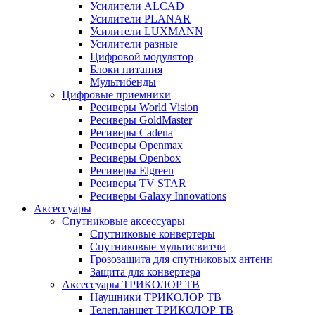
Усилители ALCAD
Усилители PLANAR
Усилители LUXMANN
Усилители разные
Цифровой модулятор
Блоки питания
Мультибенды
Цифровые приемники
Ресиверы World Vision
Ресиверы GoldMaster
Ресиверы Cadena
Ресиверы Openmax
Ресиверы Openbox
Ресиверы Elgreen
Ресиверы TV STAR
Ресиверы Galaxy Innovations
Аксессуары
Спутниковые аксессуары
Спутниковые конвертеры
Спутниковые мультисвитчи
Грозозащита для спутниковых антенн
Защита для конвертера
Аксессуары ТРИКОЛОР ТВ
Наушники ТРИКОЛОР ТВ
Телепланшет ТРИКОЛОР ТВ