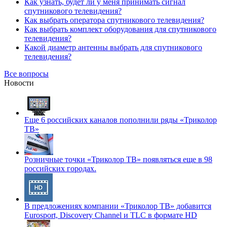
Как узнать, будет ли у меня принимать сигнал
спутникового телевидения?
Как выбрать оператора спутникового телевидения?
Как выбрать комплект оборудования для спутникового
телевидения?
Какой диаметр антенны выбрать для спутникового
телевидения?
Все вопросы
Новости
Еще 6 российских каналов пополнили ряды «Триколор
ТВ»
Розничные точки «Триколор ТВ» появляться еще в 98
российских городах.
В предложениях компании «Триколор ТВ» добавится
Eurosport, Discovery Channel и TLC в формате HD