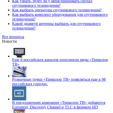
Как узнать, будет ли у меня принимать сигнал
спутникового телевидения?
Как выбрать оператора спутникового телевидения?
Как выбрать комплект оборудования для спутникового
телевидения?
Какой диаметр антенны выбрать для спутникового
телевидения?
Все вопросы
Новости
Еще 6 российских каналов пополнили ряды «Триколор
ТВ»
Розничные точки «Триколор ТВ» появляться еще в 98
российских городах.
В предложениях компании «Триколор ТВ» добавится
Eurosport, Discovery Channel и TLC в формате HD