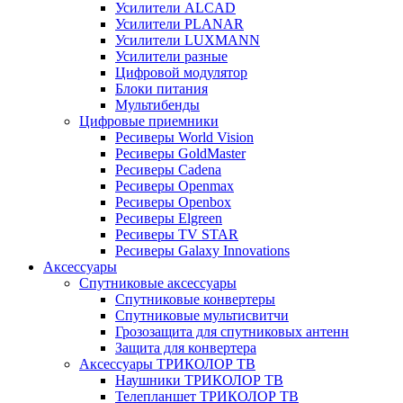
Усилители ALCAD
Усилители PLANAR
Усилители LUXMANN
Усилители разные
Цифровой модулятор
Блоки питания
Мультибенды
Цифровые приемники
Ресиверы World Vision
Ресиверы GoldMaster
Ресиверы Cadena
Ресиверы Openmax
Ресиверы Openbox
Ресиверы Elgreen
Ресиверы TV STAR
Ресиверы Galaxy Innovations
Аксессуары
Спутниковые аксессуары
Спутниковые конвертеры
Спутниковые мультисвитчи
Грозозащита для спутниковых антенн
Защита для конвертера
Аксессуары ТРИКОЛОР ТВ
Наушники ТРИКОЛОР ТВ
Телепланшет ТРИКОЛОР ТВ