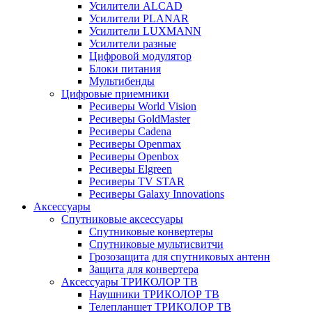
Усилители ALCAD
Усилители PLANAR
Усилители LUXMANN
Усилители разные
Цифровой модулятор
Блоки питания
Мультибенды
Цифровые приемники
Ресиверы World Vision
Ресиверы GoldMaster
Ресиверы Cadena
Ресиверы Openmax
Ресиверы Openbox
Ресиверы Elgreen
Ресиверы TV STAR
Ресиверы Galaxy Innovations
Аксессуары
Спутниковые аксессуары
Спутниковые конвертеры
Спутниковые мультисвитчи
Грозозащита для спутниковых антенн
Защита для конвертера
Аксессуары ТРИКОЛОР ТВ
Наушники ТРИКОЛОР ТВ
Телепланшет ТРИКОЛОР ТВ