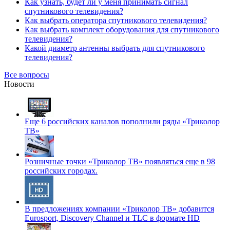
Как узнать, будет ли у меня принимать сигнал
спутникового телевидения?
Как выбрать оператора спутникового телевидения?
Как выбрать комплект оборудования для спутникового
телевидения?
Какой диаметр антенны выбрать для спутникового
телевидения?
Все вопросы
Новости
Еще 6 российских каналов пополнили ряды «Триколор
ТВ»
Розничные точки «Триколор ТВ» появляться еще в 98
российских городах.
В предложениях компании «Триколор ТВ» добавится
Eurosport, Discovery Channel и TLC в формате HD